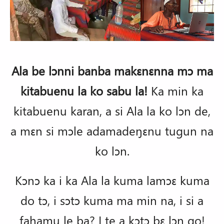
Ala be lɔnni banba makɛnɛnna mɔ ma
kitabuenu la ko sabu la!
Ka min ka
kitabuenu karan, a si Ala la ko lɔn de,
a mɛn si mɔle adamadeŋɛnu tugun na
ko lɔn.
Kɔnɔ ka i ka Ala la kuma lamɔɛ kuma
do tɔ, i sɔtɔ kuma ma min na, i si a
fahamu le ba? I te a kɔtɔ bɛ lɔn go!