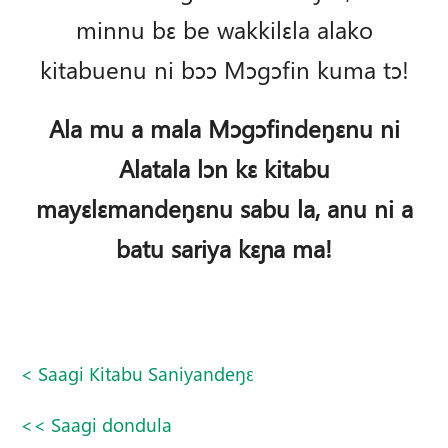
minnu bɛ be wakkilɛla alako
kitabuenu ni bɔɔ Mɔgɔfin kuma tɔ!
Ala mu a mala Mɔgɔfindeŋɛnu ni
Alatala lɔn kɛ kitabu
mayɛlɛmandeŋɛnu sabu la, anu ni a
batu sariya kɛɲa ma!
< Saagi Kitabu Saniyandeŋɛ
<< Saagi dondula