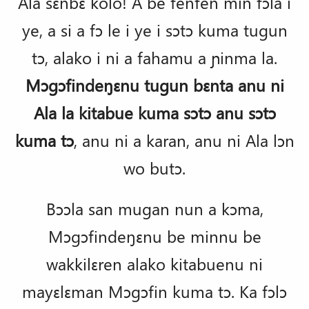
Ala sɛnbɛ kolo! A be fenfen min fɔla i
ye, a si a fɔ le i ye i sɔtɔ kuma tugun
tɔ, alako i ni a fahamu a ɲinma la.
Mɔgɔfindeŋɛnu tugun bɛnta anu ni
Ala la kitabue kuma sɔtɔ anu sɔtɔ
kuma tɔ
, anu ni a karan, anu ni Ala lɔn
wo butɔ.
Bɔɔla san mugan nun a kɔma,
Mɔgɔfindeŋɛnu be minnu be
wakkilɛren alako kitabuenu ni
mayɛlɛman Mɔgɔfin kuma tɔ. Ka fɔlɔ