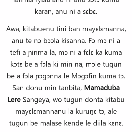
karan, anu ni a sɛbɛ.
Awa, kitabuenu tini ban mayɛlɛmanna,
anu te nɔ bɔɔla kisanna. Fɔ mɔ ni a
tefi a ɲinma la, mɔ ni a fɛlɛ ka kuma
kɔtɛ be a fɔla ki min na, mɔle tugun
be a fɔla ɲɔgɔnna le Mɔgɔfin kuma tɔ.
San donu min tanbita,
Mamaduba
Lere
Sangeya, wo tugun donta kitabu
mayɛlɛmannanu la kuruŋɛ tɔ, ale
tugun be malase kende le diila kɛnɛ.