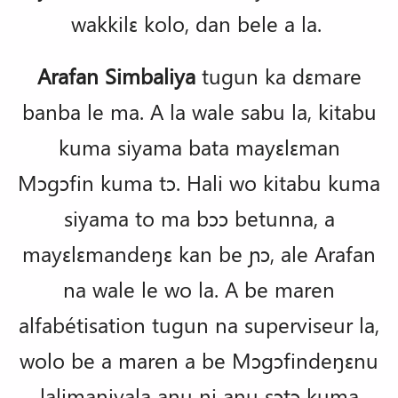
wakkilɛ kolo, dan bele a la.
Arafan Simbaliya
tugun ka dɛmare
banba le ma. A la wale sabu la, kitabu
kuma siyama bata mayɛlɛman
Mɔgɔfin kuma tɔ. Hali wo kitabu kuma
siyama to ma bɔɔ betunna, a
mayɛlɛmandeŋɛ kan be ɲɔ, ale Arafan
na wale le wo la. A be maren
alfabétisation tugun na superviseur la,
wolo be a maren a be Mɔgɔfindeŋɛnu
lalimaniyala anu ni anu sɔtɔ kuma