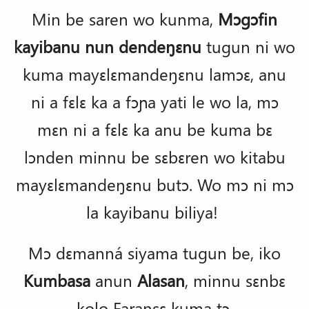
Min be saren wo kunma,
Mɔgɔfin
kayibanu nun dendeŋɛnu
tugun ni wo
kuma mayɛlɛmandeŋɛnu lamɔɛ, anu
ni a fɛlɛ ka a fɔɲa yati le wo la, mɔ
mɛn ni a fɛlɛ ka anu be kuma bɛ
lɔnden minnu be sɛbɛren wo kitabu
mayɛlɛmandeŋɛnu butɔ. Wo mɔ ni mɔ
la kayibanu biliya!
Mɔ dɛmanná siyama tugun be, iko
Kumbasa
anun
Alasan
, minnu sɛnbɛ
kolo Faransɛ kuma tɔ.