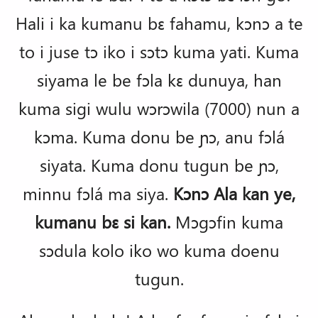
Hali i ka kumanu bɛ fahamu, kɔnɔ a te
to i juse tɔ iko i sɔtɔ kuma yati. Kuma
siyama le be fɔla kɛ dunuya, han
kuma sigi wulu wɔrɔwila (7000) nun a
kɔma. Kuma donu be ɲɔ, anu fɔlá
siyata. Kuma donu tugun be ɲɔ,
minnu fɔlá ma siya.
Kɔnɔ Ala kan ye,
kumanu bɛ si kan.
Mɔgɔfin kuma
sɔdula kolo iko wo kuma doenu
tugun.