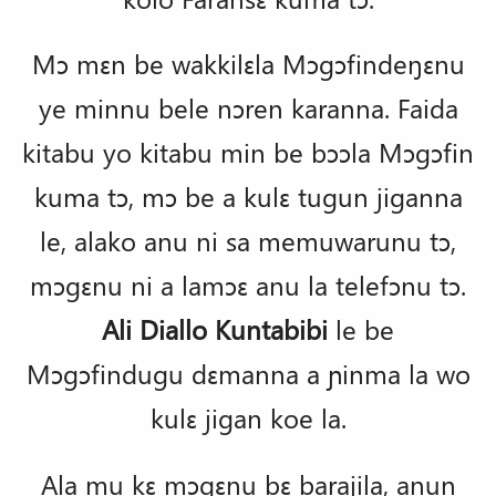
Mɔ mɛn be wakkilɛla Mɔgɔfindeŋɛnu
ye minnu bele nɔren karanna. Faida
kitabu yo kitabu min be bɔɔla Mɔgɔfin
kuma tɔ, mɔ be a kulɛ tugun jiganna
le, alako anu ni sa memuwarunu tɔ,
mɔgɛnu ni a lamɔɛ anu la telefɔnu tɔ.
Ali Diallo Kuntabibi
le be
Mɔgɔfindugu dɛmanna a ɲinma la wo
kulɛ jigan koe la.
Ala mu kɛ mɔgɛnu bɛ barajila, anun