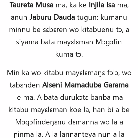
Taureta Musa
ma, ka ke
Injila Isa
ma,
anun
Jaburu Dauda
tugun: kumanu
minnu be sɛbɛren wo kitabuenu tɔ, a
siyama bata mayɛlɛman Mɔgɔfin
kuma tɔ.
Min ka wo kitabu mayɛlɛmaŋɛ fɔlɔ, wo
tabɛnden
Alseni Mamaduba Garama
le ma. A bata durukɔtɛ banba ma
kitabu mayɛlɛman koe la, han bi a be
Mɔgɔfindeŋɛnu dɛmanna wo la a
ɲinma la. A la lannanteya nun a la