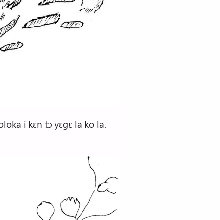
oloka i kɛn tɔ yɛgɛ la ko la.