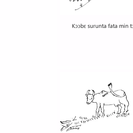
Kɔɔbɛ surunta fata min tɔ,