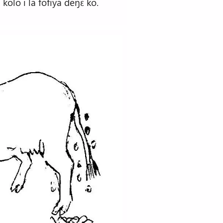
kolo i la fofiya deŋɛ ko.