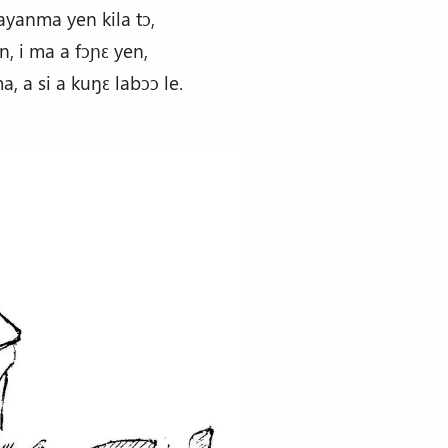
ayanma yen kila tɔ,
n, i ma a fɔɲɛ yen,
a, a si a kuŋɛ labɔɔ le.