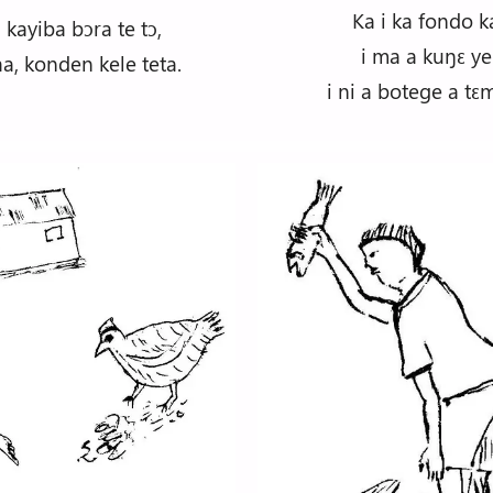
Ka i ka fondo k
 kayiba bɔra te tɔ,
i ma a kuŋɛ ye
aa, konden kele teta.
i ni a botege a tɛm