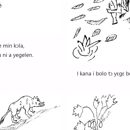
e min kɔla,
u ni a yegelen.
I kana i bolo tɔ yɛgɛ b