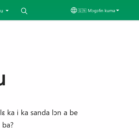
gu
🇬🇳 Mɔgɔfin kuma
Select your language
u
lɛ ka i ka sanda lɔn a be
n ba?