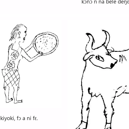
kɔnɔ n na bele deŋɛ 
iyoki, fɔ a ni fɛ.