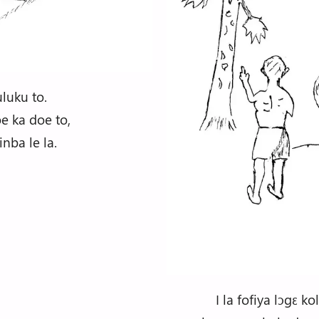
uluku to.
oe ka doe to,
nba le la.
I la fofiya lɔgɛ k