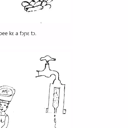
ee kɛ a fɔɲɛ tɔ.