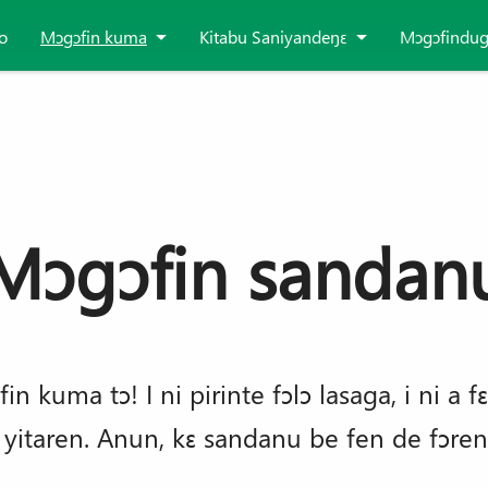
o
Mɔgɔfin kuma
Kitabu Saniyandeŋɛ
Mɔgɔfindu
Mɔgɔfin sandan
 kuma tɔ! I ni pirinte fɔlɔ lasaga, i ni a fɛ
yitaren. Anun, kɛ sandanu be fen de fɔre