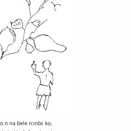
olo n na bele nɔnbɛ ko,