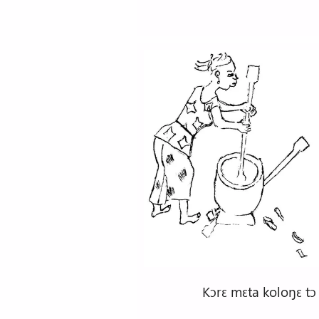
Kɔrɛ mɛta koloŋɛ tɔ k