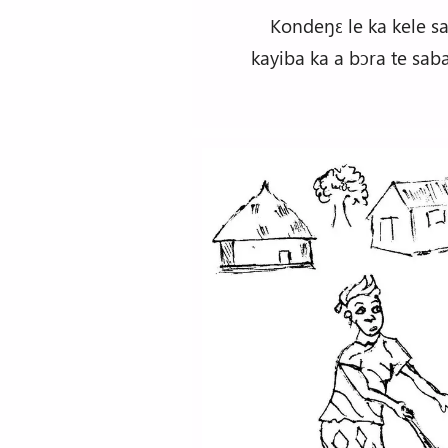
Kondeŋɛ le ka kele sa
kayiba ka a bɔra te sab