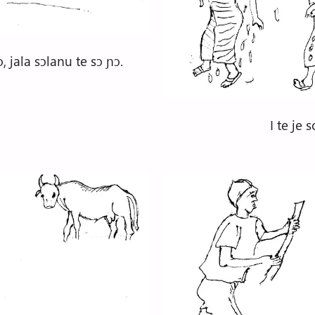
 jala sɔlanu te sɔ ɲɔ.
I te je 