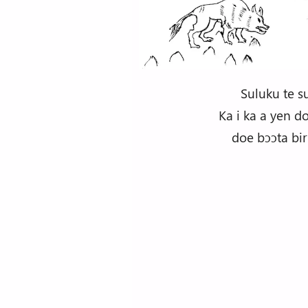
Suluku te s
Ka i ka a yen d
doe bɔɔta biri