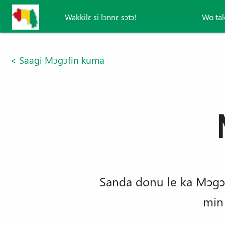
Aller au contenu principal
Wakkilɛ si lɔnnɛ sɔtɔ!
Wo tal
< Saagi Mɔgɔfin kuma
Sanda donu le ka Mɔgɔfin
min 