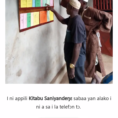
I ni appili
Kitabu Saniyandeŋɛ
sabaa yan alako i
ni a sa i la telefɔn tɔ.