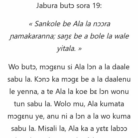
Jabura butɔ sora 19:
« Sankole be Ala la nɔɔra
ɲamakaranna; saŋɛ be a bole la wale
yitala. »
Wo butɔ,
mɔgɛnu si Ala lɔn a la daale
sabu la.
Kɔnɔ ka mɔgɛ be a la daalenu
le yenna, a te Ala la koe bɛ lɔn wonu
tun sabu la. Wolo mu, Ala kumata
mɔgɛnu ye, anu ni a lɔn a la wo kuma
sabu la. Misali la, Ala ka a yɛtɛ labɔɔ