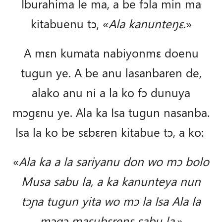
Iburahima le ma, a be fɔla min ma
kitabuenu tɔ, «
Ala kanunteŋɛ
.»
A mɛn kumata nabiyonmɛ doenu
tugun ye. A be anu lasanbaren de,
alako anu ni a la ko fɔ dunuya
mɔgɛnu ye. Ala ka Isa tugun nasanba.
Isa la ko be sɛbɛren kitabue tɔ, a ko:
«
Ala ka a la
sariyanu
don wo mɔ bolo
Musa
sabu la, a ka
kanunteya
nun
tɔɲa
tugun yita wo mɔ la
Isa
Ala la
mɔgɔ masubɛreŋɛ
sabu la.
»