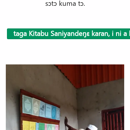
sɔtɔ kuma tɔ.
taga Kitabu Saniyandeŋɛ karan, i ni a