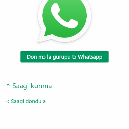
Don mɔ la gurupu tɔ Whatsapp
^ Saagi kunma
< Saagi dondula