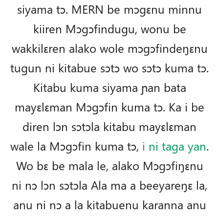
siyama tɔ. MERN be mɔgɛnu minnu
kiiren Mɔgɔfindugu, wonu be
wakkilɛren alako wole mɔgɔfindeŋɛnu
tugun ni kitabue sɔtɔ wo sɔtɔ kuma tɔ.
Kitabu kuma siyama ɲan bata
mayɛlɛman Mɔgɔfin kuma tɔ. Ka i be
diren lɔn sɔtɔla kitabu mayɛlɛman
wale la Mɔgɔfin kuma tɔ,
i ni taga yan
.
Wo bɛ be mala le, alako Mɔgɔfiŋɛnu
ni nɔ lɔn sɔtɔla Ala ma a beeyareŋɛ la,
anu ni nɔ a la kitabuenu karanna anu