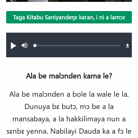
Taga Kitabu Saniyandeŋɛ karan, i ni a lamɔɛ
Audio file
Loaded
:
N
Sourdine
0.40%
ni
a
lamɔɛ,
ka
wo
ma
Ala be malɔnden kama le?
n
ni
a
lasaga
Ala be malɔnden a bole la wale le la.
Dunuya bɛ butɔ, mɔ be a la
mansabaya, a la hakkilimaya nun a
sɛnbɛ yenna. Nabilayi Dauda ka a fɔ le