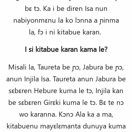
bɛ tɔ. Ka i be diren Isa nun
nabiyonmɛnu la ko lɔnna a ɲinma
la, fɔ i ni kitabue karan.
I si kitabue karan kama le?
Misali la, Taureta be ɲɔ, Jabura be ɲɔ,
anun Injila Isa. Taureta anun Jabura be
sɛbɛren Hebure kuma le tɔ, Injila kan
be sɛbɛren Girɛki kuma le tɔ. Bɛ te nɔ
wo karanna. Kɔnɔ Ala ka a ma,
kitabuenu mayɛlɛmanta dunuya kuma