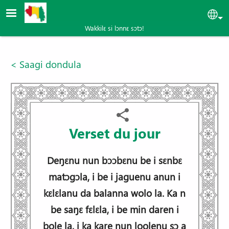
Aller au contenu principal
Sel
Wakkilɛ si lɔnnɛ sɔtɔ!
< Saagi dondula
Verset du jour
Deŋɛnu nun bɔɔbɛnu be i sɛnbɛ
matɔgɔla, i be i jaguenu anun i
kɛlɛlanu da balanna wolo la. Ka n
be saŋɛ fɛlɛla, i be min daren i
bole la, i ka kare nun loolenu sɔ a