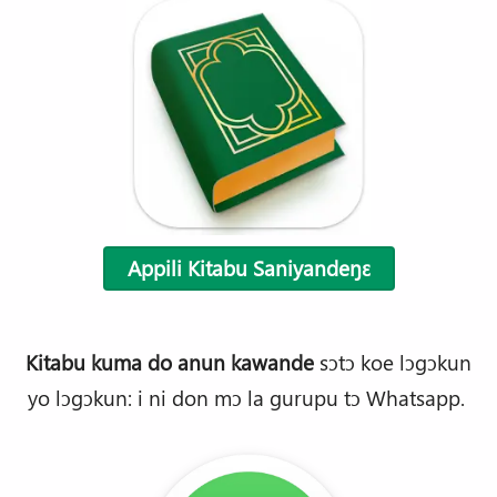
Appili Kitabu Saniyandeŋɛ
Kitabu kuma
do
anun
kawande
sɔtɔ koe lɔgɔkun
yo lɔgɔkun: i ni don mɔ la gurupu tɔ Whatsapp.