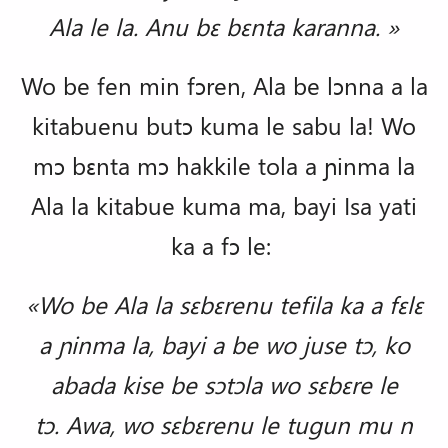
Ala le la. Anu bɛ bɛnta karanna. »
Wo be fen min fɔren, Ala be lɔnna a la
kitabuenu butɔ kuma le sabu la!
Wo
mɔ bɛnta mɔ hakkile tola a ɲinma la
Ala la kitabue kuma ma, bayi Isa yati
ka a fɔ le:
«Wo be Ala la sɛbɛrenu tefila ka a fɛlɛ
a ɲinma la, bayi a be wo juse tɔ, ko
abada kise be sɔtɔla wo sɛbɛre le
tɔ. Awa, wo sɛbɛrenu le tugun mu n