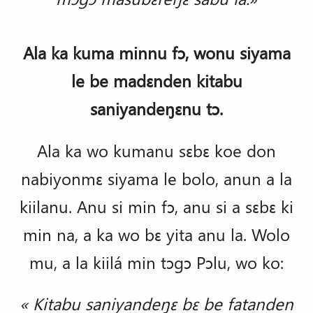
Ala ka kuma minnu fɔ, wonu siyama
le be madɛnden kitabu
saniyandeŋɛnu tɔ.
Ala ka wo kumanu sɛbɛ koe don
nabiyonmɛ siyama le bolo, anun a la
kiilanu. Anu si min fɔ, anu si a sɛbɛ ki
min na, a ka wo bɛ yita anu la. Wolo
mu, a la kiilá min tɔgɔ Pɔlu, wo ko:
« Kitabu saniyandeŋɛ bɛ be fatanden