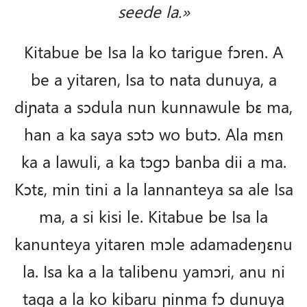
seede la.»
Kitabue be Isa la ko tarigue fɔren. A
be a yitaren, Isa to nata dunuya, a
diɲata
a sɔdula nun kunnawule bɛ ma,
han a ka saya sɔtɔ wo butɔ. Ala mɛn
ka a lawuli, a ka tɔgɔ banba dii a ma.
Kɔtɛ, min tini a la lannanteya sa ale Isa
ma, a si kisi le.
Kitabue be Isa la
kanunteya yitaren mɔle adamadeŋɛnu
la. Isa ka a la talibenu yamɔri, anu ni
taga a la ko kibaru ɲinma fɔ dunuya