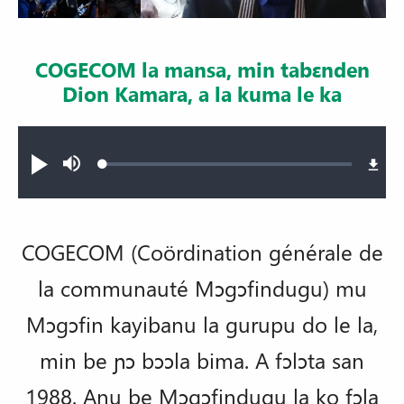
COGECOM la mansa, min tabɛnden
Dion Kamara, a la kuma le ka
Audio file
Loaded
:
N
Sourdine
0.74%
ni
a
lamɔɛ,
ka
wo
ma
COGECOM (Coördination générale de
n
ni
la communauté Mɔgɔfindugu) mu
a
lasaga
Mɔgɔfin kayibanu la gurupu do le la,
min be ɲɔ bɔɔla bima. A fɔlɔta san
1988. Anu be Mɔgɔfindugu la ko fɔla