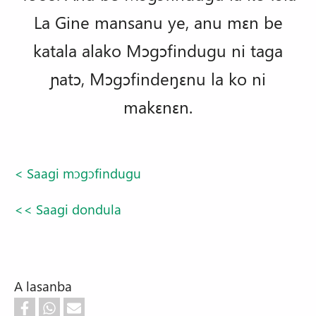
La Gine mansanu ye, anu mɛn be
katala alako Mɔgɔfindugu ni taga
ɲatɔ, Mɔgɔfindeŋɛnu la ko ni
makɛnɛn.
< Saagi mɔgɔfindugu
<< Saagi dondula
A lasanba