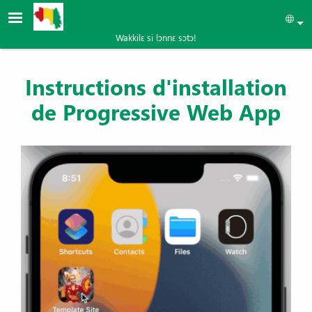
Aller au contenu principal
Sel
Wakkilɛ si lɔnnɛ sɔtɔ!
Instructions d'installation
de Progressive Web App