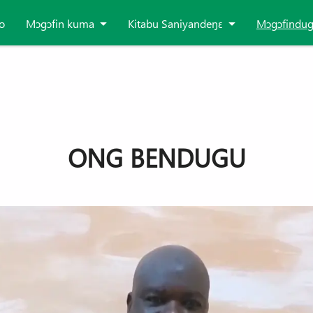
o
Mɔgɔfin kuma
Kitabu Saniyandeŋɛ
Mɔgɔfindu
ONG BENDUGU