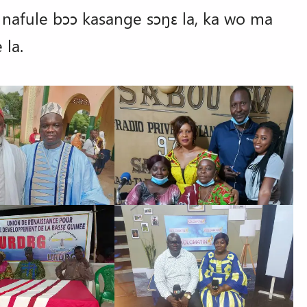
i nafule bɔɔ kasange sɔŋɛ la, ka wo ma
 la.