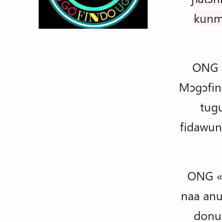
kunma
ONG B
Mɔgɔfin
tugu
fidawun
ONG « 
naa anu
donu 