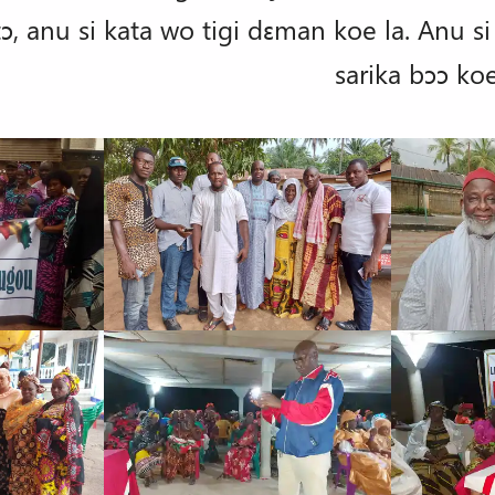
ɔ, anu si kata wo tigi dɛman koe la. Anu s
sarika bɔɔ koe