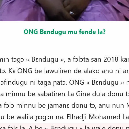
ONG Bɛndugu mu fende la?
n tɔgɔ « Bɛndugu », a fɔlɔta san 2018 kari
tɔ. Kɛ ONG be lawuliren de alako anu ni an
ɔfindugu ni taga ɲatɔ. ONG « Bɛndugu »
 minnu be sabatiren La Gine dula donu tɔ
 a fɔlɔ minnu be jamanɛ donu tɔ, anu nun
nu be walila ɲɔgɔn na. Elhadji Mohamed L
ka fɔlɛ la. A be « Bɛndugu » la wale don