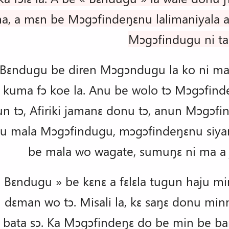
, a mɛn be Mɔgɔfindeŋɛnu lalimaniyala a
Mɔgɔfindugu ni ta
ɛndugu be diren Mɔgɔndugu la ko ni mak
 kuma fɔ koe la. Anu be wolo tɔ Mɔgɔfinde
n tɔ, Afiriki jamanɛ donu tɔ, anun Mɔgɔf
u mala Mɔgɔfindugu, mɔgɔfindeŋɛnu siyam
be mala wo wagate, sumuŋɛ ni ma a 
Bɛndugu » be kɛnɛ a fɛlɛla tugun haju m
 dɛman wo tɔ. Misali la, kɛ saŋɛ donu minn
bata sɔ. Ka Mɔgɔfindeŋɛ do be min be ba