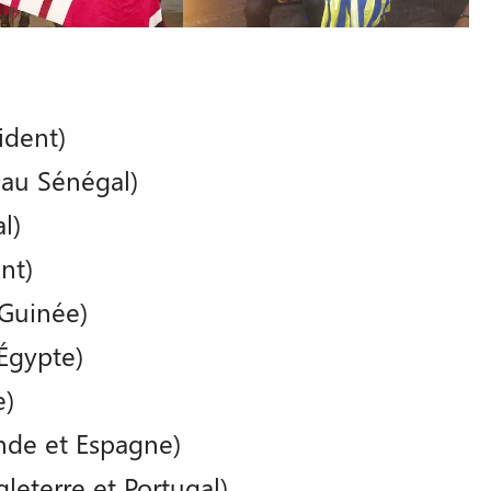
ident)
 au Sénégal)
l)
nt)
Guinée)
Égypte)
e)
nde et Espagne)
leterre et Portugal)