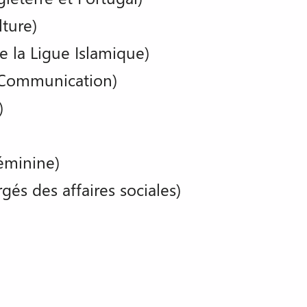
lture)
 la Ligue Islamique)
t Communication)
)
éminine)
s des affaires sociales)