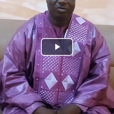
Lire
la
vidéo