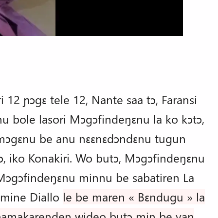
 12 ɲɔgɛ tele 12, Nante saa tɔ, Faransi
u bole lasori Mɔgɔfindeŋɛnu la ko kɔtɔ,
 mɔgɛnu be anu nɛɛnɛdɔndɛnu tugun
, iko Konakiri. Wo butɔ, Mɔgɔfindeŋɛnu
 Mɔgɔfindeŋɛnu minnu be sabatiren La
amine Diallo
le be maren « Bɛndugu » la
u ɲamakarenden wideo butɔ min be yan