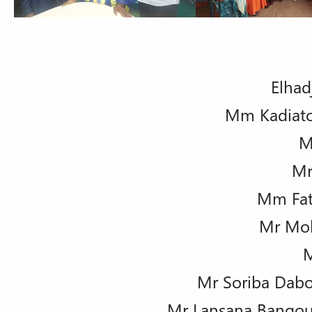
Elhad
Mm Kadiatou
M
Mr
Mm Fat
Mr Moh
M
Mr Soriba Dabo
Mr Lansana Bangoura