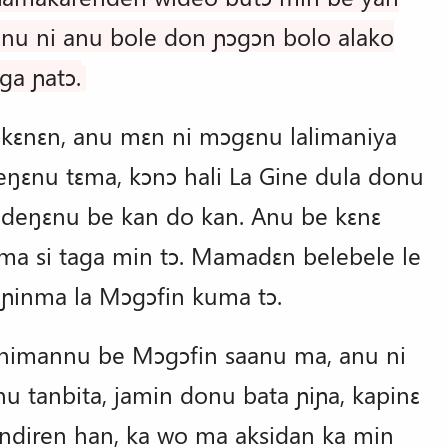
nu ni anu bole don ɲɔgɔn bolo alako
ga ɲatɔ.
ɛnɛn, anu mɛn ni mɔgɛnu lalimaniya
ŋɛnu tɛma, kɔnɔ hali La Gine dula donu
indeŋɛnu be kan do kan. Anu be kɛnɛ
a si taga min tɔ. Mamadɛn belebele le
ɲinma la Mɔgɔfin kuma tɔ.
inimannu be Mɔgɔfin saanu ma, anu ni
u tanbita, jamin donu bata ɲiɲa, kapinɛ
ndiren han, ka wo ma aksidan ka min