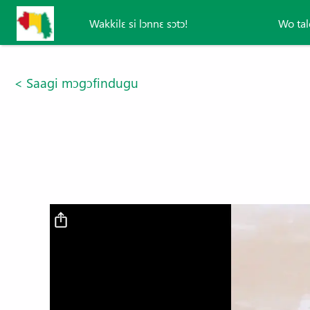
Aller au contenu principal
Wakkilɛ si lɔnnɛ sɔtɔ!
Wo tal
< Saagi mɔgɔfindugu
Fichier vidéo