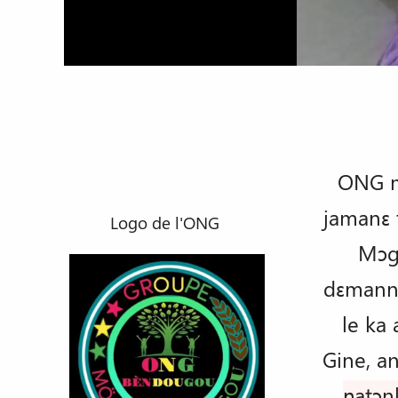
ONG mi
jamanɛ 
Logo de l'ONG
Mɔg
dɛmanna
le ka
Gine, a
ɲatɔn